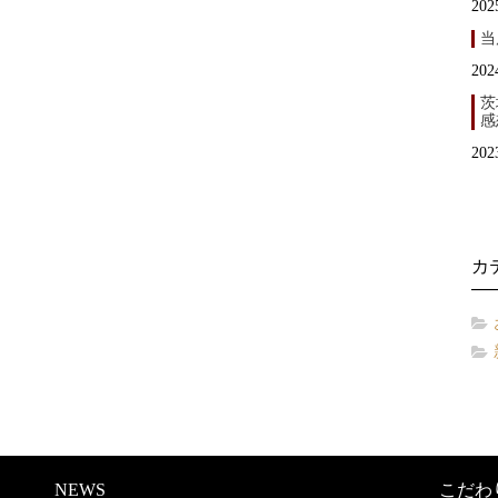
202
当
202
茨
感
202
カ
NEWS
こだわ