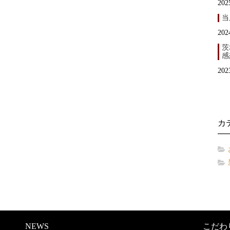
202
当
202
茨
感
202
カ
NEWS
こだわ