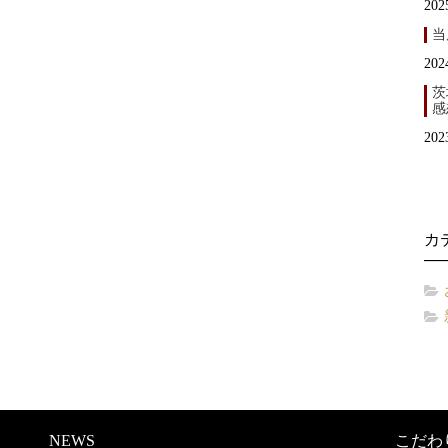
202
当
202
茨
感
202
カ
NEWS
こだわ