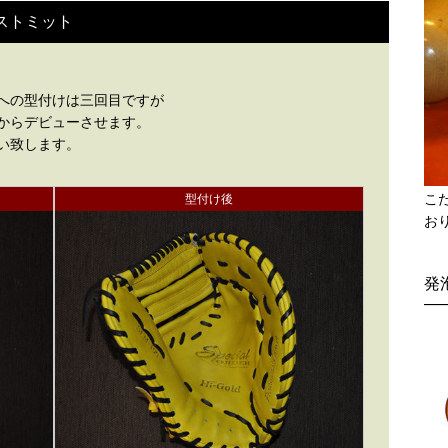
ストミット
への型付けは三回目ですが
からデビューさせます。
い致します。
こ
型付け後
お
発