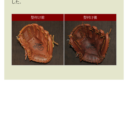
した。
型付け前
型付け後