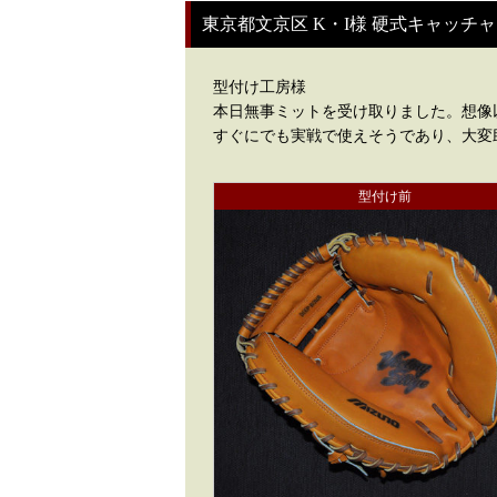
東京都文京区 K・I様 硬式キャッチ
型付け工房様
本日無事ミットを受け取りました。想像
すぐにでも実戦で使えそうであり、大変
型付け前