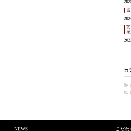
202
当
202
茨
感
202
カ
NEWS
こだわ